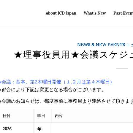
About ICD Japan
What’s New
Past Even
NEWS & NEW EVENTS
★理事役員用★会議スケジュ
※会議：基本、第2木曜日開催（１,２月は第４木曜日）
※都合により下記は変更となる場合がございます。
※会議のお知らせは、都度事前に事務局より連絡させて頂きま
日付
曜日
内容
2026
年