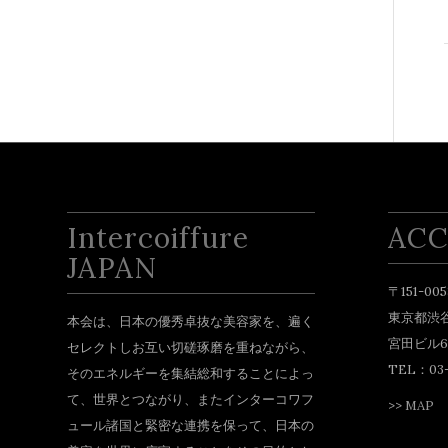
Intercoiffure
ACC
JAPAN
〒151-005
東京都渋谷
本会は、日本の優秀卓抜な美容家を、遍く
宮田ビル6
セレクトしお互い切磋琢磨を重ねながら、
TEL：03-
そのエネルギーを集結総和することによっ
て、世界とつながり、またインターコワフ
>>
MAP
ュール諸国と緊密な連携を保って、日本の