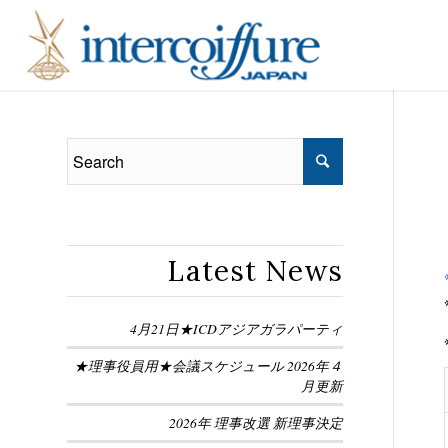
Latest News
4月21日★ICDアジアガラパーティ
★理事役員用★会議スケジュール 2026年４
月更新
2026年 理事改選 新理事決定