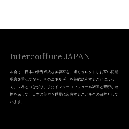
Intercoiffure JAPAN
本会は、日本の優秀卓抜な美容家を、遍くセレクトしお互い切磋
琢磨を重ねながら、そのエネルギーを集結総和することによっ
て、世界とつながり、またインターコワフュール諸国と緊密な連
携を保って、日本の美容を世界に広宣することをその目的として
います。